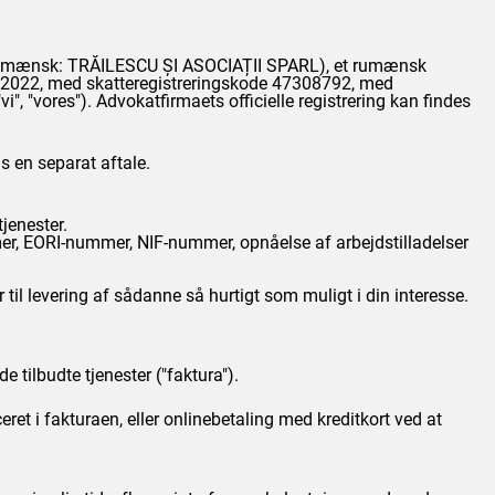
(rumænsk: TRĂILESCU ȘI ASOCIAȚII SPARL), et rumænsk
r 2022, med skatteregistreringskode 47308792, med
 "vi", "vores"). Advokatfirmaets officielle registrering kan findes
s en separat aftale.
tjenester.
mer, EORI-nummer, NIF-nummer, opnåelse af arbejdstilladelser
r til levering af sådanne så hurtigt som muligt i din interesse.
 tilbudte tjenester ("faktura").
eret i fakturaen, eller onlinebetaling med kreditkort ved at