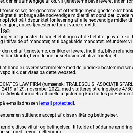
rer, der er uafhængige af os, vil tjenesterne blive leveret inden f
til forsinkelser, der genereres af offentlige myndigheder eller bank
pligtet til at bruge alle nødvendige midler til at opnå det lovede r
m opfyldt på tidspunktet for levering af alle nødvendige midler til
 er gjort, anses tjenesterne for at være opfyldt.
else
eringen af tjenester. Tilbagebetalingen af de betalte gebyrer skal 
og i tilfælde af mandater, at tilbagekalde mandatet, refunderer vi
r den del af tjenesterne, der ikke er leveret indtil da, blive refunder
 en bankkonto, hvor denne prisrefusion vil blive foretaget.
et til at handle i overensstemmelse med de juridiske bestemmelse
spolitik, der vises på dette websted.
OCIATES LAW FIRM (rumænsk: TRĂILESCU ȘI ASOCIAȚII SPARL), 
 nr. 2419 af 29. november 2022, med skatteregistreringskode 47
ien. Advokatfirmaets officielle registrering kan findes på Bukar
 på e-mailadressen
[email protected]
.
nterer en stiltiende accept af disse vilkår og betingelser.
ændre disse vilkår og betingelser.I tilfælde af sådanne ændring
tingelser med jævne mellemrum.