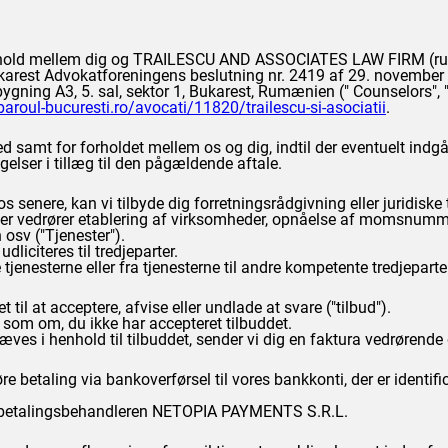
e forhold mellem dig og TRAILESCU AND ASSOCIATES LAW FIRM 
ukarest Advokatforeningens beslutning nr. 2419 af 29. novembe
ygning A3, 5. sal, sektor 1, Bukarest, Rumænien ("
Counselors
",
aroul-bucuresti.ro/avocati/11820/trailescu-si-asociatii
.
ed samt for forholdet mellem os og dig, indtil der eventuelt indgå
gelser i tillæg til den pågældende aftale.
 senere, kan vi tilbyde dig forretningsrådgivning eller juridiske 
, der vedrører etablering af virksomheder, opnåelse af momsnum
 osv ("Tjenester").
dliciteres til tredjeparter.
 tjenesterne eller fra tjenesterne til andre kompetente tredjeparte
 til at acceptere, afvise eller undlade at svare ("tilbud").
et som om, du ikke har accepteret tilbuddet.
ves i henhold til tilbuddet, sender vi dig en faktura vedrørende de
 betaling via bankoverførsel til vores bankkonti, der er identific
nem betalingsbehandleren NETOPIA PAYMENTS S.R.L.