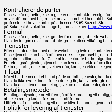
Kontraherende parter
Disse vilkår og betingelser regulerer det kontraktmæssig
advokatfirma med begrænset ansvar, oprettet i henhold til B
professionelt hovedkontor på adressen 63-69 Buzesti Street, b
på Bukarest Advokatforenings hjemmeside her:
https://www.b
Formål
Disse vilkår og betingelser gælder for din brug af dette webst
Hvis der indgås en separat aftale, gælder disse vilkår og betin
Tjenester
Efter din interaktion med dette websted, og hvis du kontakter os
Disse tjenester kan bestå af, men er ikke begrænset til, dem
og opholdstilladelser fra General Inspectorate for Immigration
Forretningsrådgivningstjenester kan leveres direkte af os eller u
De tredjeparter, der er angivet ovenfor, kan igen videredelegere
Tilbud
Når vi har fremsendt et tilbud på de omtalte tjenester, har du ret
Hvis du ikke svarer inden for en rimelig tid, kan vi betragte d
Hvis du accepterer tilbuddet og giver os de dokumenter, der kræ
Betalingsmetoder
Betalingsoplysningerne vil fremgå af fakturaen og vil muliggøre
åbne en særlig knap i fakturaen i pdf-format.
I tilfælde af onlinebetaling vil denne blive behandlet gen
Politik for levering af tjenester