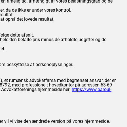
or en rimelig tid, afhængigt af vores belastningsgrad og de
er, da de ikke er under vores kontrol.
esultat.
 at opnå det lovede resultat.
følge dette afsnit.
 hele den betalte pris minus de afholdte udgifter og de
et.
r om beskyttelse af personoplysninger.
et rumænsk advokatfirma med begrænset ansvar, der er
308792, med professionelt hovedkontor på adressen 63-69
est Advokatforenings hjemmeside her:
https://www.baroul-
er vil vi vise den ændrede version på vores hjemmeside,