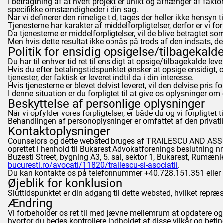
I betragtning af at hvert projekt er unikt og afhænger af fakto
specifikke omstændigheder i din sag.
Når vi definerer den rimelige tid, tages der heller ikke hensyn 
Tjenesterne har karakter af middelforpligtelser, derfor er vi for
Da tjenesterne er middelforpligtelser, vil de blive betragtet so
Men hvis dette resultat ikke opnås på trods af den indsats, der
Politik for ensidig opsigelse/tilbagekald
Du har til enhver tid ret til ensidigt at opsige/tilbagekalde lev
Hvis du efter betalingstidspunktet ønsker at opsige ensidigt, 
tjenester, der faktisk er leveret indtil da i din interesse.
Hvis tjenesterne er blevet delvist leveret, vil den delvise pris fo
I denne situation er du forpligtet til at give os oplysninger om
Beskyttelse af personlige oplysninger
Når vi opfylder vores forpligtelser, er både du og vi forpligt
Behandlingen af personoplysninger er omfattet af den privatliv
Kontaktoplysninger
Counselors
og dette websted bruges af TRAILESCU AND ASS
oprettet i henhold til Bukarest Advokatforenings beslutning
Buzesti Street, bygning A3, 5. sal, sektor 1, Bukarest, Rumæn
bucuresti.ro/avocati/11820/trailescu-si-asociatii
.
Du kan kontakte os på telefonnummer +40.728.151.351 eller
Øjeblik for konklusion
Sluttidspunktet er din adgang til dette websted, hvilket repræse
Ændring
Vi forbeholder os ret til med jævne mellemrum at opdatere og 
hvorfor du bedes kontrollere indholdet af disse vilkår og be