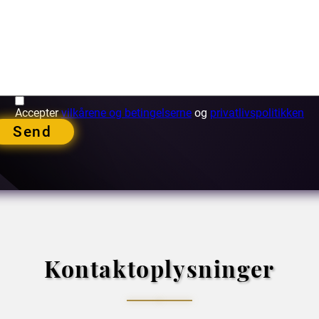
Accepter
vilkårene og betingelserne
og
privatlivspolitikken
Send
Kontaktoplysninger