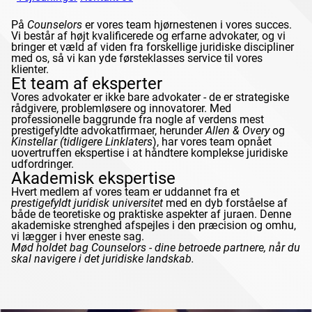
På
Counselors
er vores team hjørnestenen i vores succes.
Vi består af højt kvalificerede og erfarne advokater, og vi
bringer et væld af viden fra forskellige juridiske discipliner
med os, så vi kan yde førsteklasses service til vores
klienter.
Et team af eksperter
Vores advokater er ikke bare advokater - de er strategiske
rådgivere, problemløsere og innovatorer. Med
professionelle baggrunde fra nogle af verdens mest
prestigefyldte advokatfirmaer, herunder
Allen & Overy
og
Kinstellar
(tidligere
Linklaters
), har vores team opnået
uovertruffen ekspertise i at håndtere komplekse juridiske
udfordringer.
Akademisk ekspertise
Hvert medlem af vores team er uddannet fra et
prestigefyldt juridisk universitet
med en dyb forståelse af
både de teoretiske og praktiske aspekter af juraen. Denne
akademiske strenghed afspejles i den præcision og omhu,
vi lægger i hver eneste sag.
Mød holdet bag
Counselors
- dine betroede partnere, når du
skal navigere i det juridiske landskab.