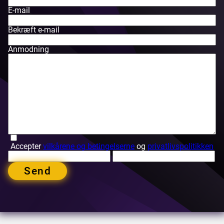
E-mail
Bekræft e-mail
Anmodning
Accepter
vilkårene og betingelserne
og
privatlivspolitikken
Send