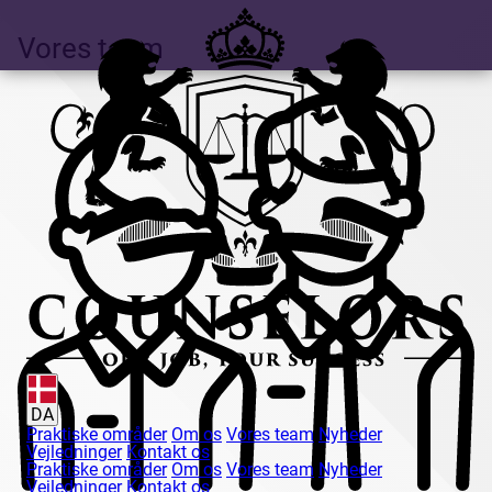
Vores team
DA
Praktiske områder
Om os
Vores team
Nyheder
Vejledninger
Kontakt os
Praktiske områder
Om os
Vores team
Nyheder
Vejledninger
Kontakt os