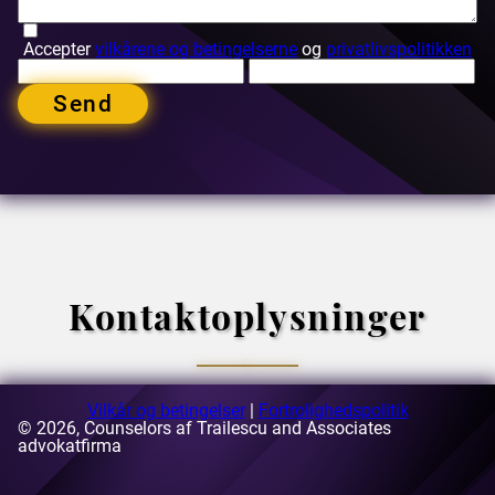
Accepter
vilkårene og betingelserne
og
privatlivspolitikken
Send
Kontaktoplysninger
Vilkår og betingelser
|
Fortrolighedspolitik
© 2026, Counselors af Trailescu and Associates
E-mail:
advokatfirma
[email protected]
Adresse:
63-69 Buzesti Street, bygning A3, 5. sal, sektor 1,
Bukarest, Rumænien