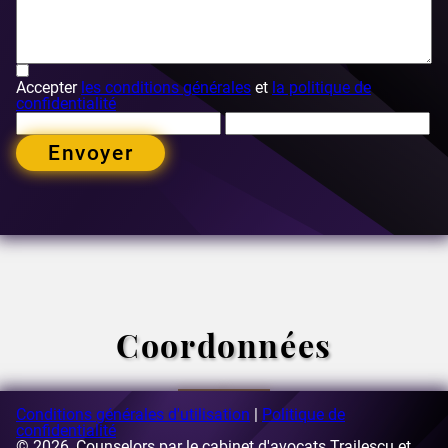
Accepter
les conditions générales
et
la politique de
confidentialité
Envoyer
Coordonnées
Conditions générales d'utilisation
|
Politique de
confidentialité
© 2026, Counselors par le cabinet d'avocats Trailescu et