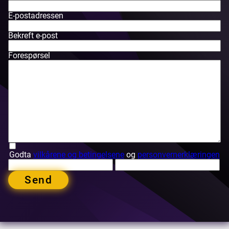
E-postadressen
Bekreft e-post
Forespørsel
Godta
vilkårene og betingelsene
og
personvernerklæringen
Send