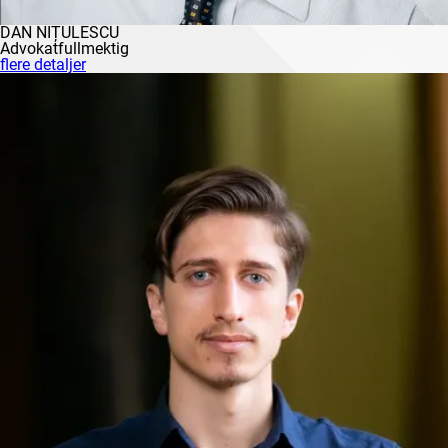
DAN NIȚULESCU
Advokatfullmektig
flere detaljer