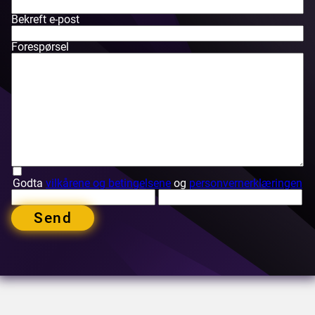
Bekreft e-post
Forespørsel
Godta
vilkårene og betingelsene
og
personvernerklæringen
Send