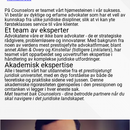
På
Counselors
er teamet vårt hjørnesteinen i vår suksess.
Vi består av dyktige og erfarne advokater som har et vell av
kunnskap fra ulike juridiske disipliner, slik at vi kan yte
førsteklasses service til våre klienter.
Et team av eksperter
Advokatene våre er ikke bare advokater - de er strategiske
rådgivere, problemløsere og innovatører. Med bakgrunn fra
noen av verdens mest prestisjefylte advokatfirmaer, blant
annet
Allen & Overy
og
Kinstellar
(tidligere
Linklaters
), har
teamet vårt opparbeidet seg uovertruffen ekspertise i
håndtering av komplekse juridiske utfordringer.
Akademisk ekspertise
Alle i teamet vårt har utdannelse fra et
prestisjetungt
juridisk universitet
, med en dyp forståelse av både de
teoretiske og praktiske sidene ved jussen. Denne
akademiske rigorøsiteten gjenspeiles i den presisjonen og
omtanken vi legger i hver eneste sak.
Møt teamet bak
Counselors
- dine betrodde partnere når du
skal navigere i det juridiske landskapet.