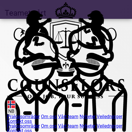
Teamet vårt
NB
Praksisområder
Om oss
Vårt team
Nyheter
Veiledninger
Kontakt oss
Praksisområder
Om oss
Vårt team
Nyheter
Veiledninger
Kontakt oss