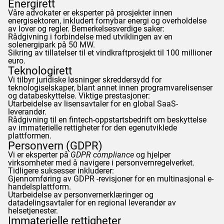
Energirett
Våre advokater er eksperter på prosjekter innen
energisektoren, inkludert fornybar energi og overholdelse
av lover og regler. Bemerkelsesverdige saker:
Rådgivning i forbindelse med utviklingen av en
solenergipark på 50 MW.
Sikring av tillatelser til et vindkraftprosjekt til 100 millioner
euro.
Teknologirett
Vi tilbyr juridiske løsninger skreddersydd for
teknologiselskaper, blant annet innen programvarelisenser
og databeskyttelse. Viktige prestasjoner:
Utarbeidelse av lisensavtaler for en global SaaS-
leverandør.
Rådgivning til en fintech-oppstartsbedrift om beskyttelse
av immaterielle rettigheter for den egenutviklede
plattformen.
Personvern (
GDPR
)
Vi er eksperter på
GDPR
compliance
og hjelper
virksomheter med å navigere i personvernregelverket.
Tidligere suksesser inkluderer:
Gjennomføring av
GDPR
-revisjoner for en multinasjonal e-
handelsplattform.
Utarbeidelse av personvernerklæringer og
datadelingsavtaler for en regional leverandør av
helsetjenester.
Immaterielle rettigheter