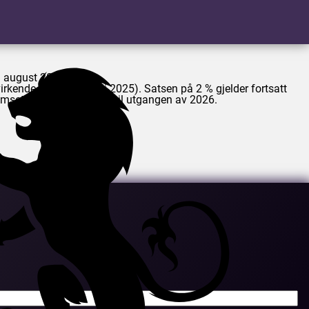
. august 2025.
kende kraft fra 1. juli 2025). Satsen på 2 % gjelder fortsatt
msetningen skal gjelde til utgangen av 2026.