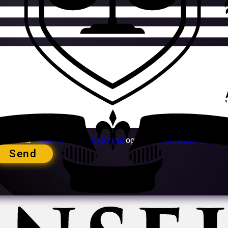
Godta
vilkårene og betingelsene
og
personvernerklæringen
Send