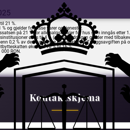
2025
il 21 %.
 % og gjelder for visse varer og tjenester.
ssatsen på 21 % for alle salgsavtaler for hus som inngås etter 1
institusjoner økes til 4 % (denne endringen gjelder med tilbakevir
 enn 0,2 % av den rumenske banksektoren. Tilleggsavgiften på o
utbytteskatten økes fra 10 % til 16 %.
10 000 RON.
Kontaktskjema