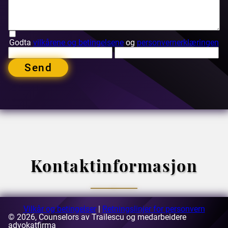
Godta
vilkårene og betingelsene
og
personvernerklæringen
Send
Kontaktinformasjon
Vilkår og betingelser
|
Retningslinjer for personvern
© 2026, Counselors av Trailescu og medarbeidere
E-postadressen:
advokatfirma
[email protected]