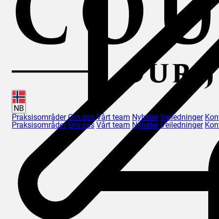
NB
Praksisområder
Om oss
Vårt team
Nyheter
Veiledninger
Kon
Praksisområder
Om oss
Vårt team
Nyheter
Veiledninger
Kon