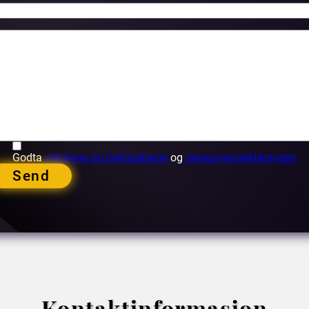
Godta
vilkårene og betingelsene
og
personvernerklæringen
Send
Kontaktinformasjon