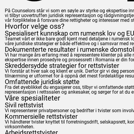
På
Counselors
står vi som en søyle av styrke og ekspertise inn
vi tilbyr uovertruffen juridisk representasjon og rådgivningstjen
vår forpliktelse å forsvare dine rettigheter og interesser med
Hvorfor velge oss?
Spesialisert kunnskap om rumensk lov og EU-
Teamet vårt er ikke bare godt kjent med detaljene i rumensk l
våre juridiske strategier er både effektive og i samsvar med reg
Dokumenterte resultater i rumenske domstol
Vi har mange års erfaring med å representere klienter på alle 
ekspertise innen prosedyre og prosessrett i Romania er din for
Skreddersydde strategier for rettstvister
Vi forstår at hver sak og klient er unik. Derfor gir vi deg per
tilnærming er utformet for å oppnå det mest fordelaktige resul
Omfattende juridisk støtte
Fra det øyeblikket du engasjerer oss, tilbyr vi omfattende støt
representasjon i rettssalen og ankesaker, og sørger for at du er
Våre spesialiteter
Sivil rettstvist
Vi representerer privatpersoner og bedrifter i tvister som involv
Kommersielle rettstvister
Vi håndterer tvister knyttet til forretningsdrift, selskapsrett, 
virksomheten.
Arbeidsrettstvister