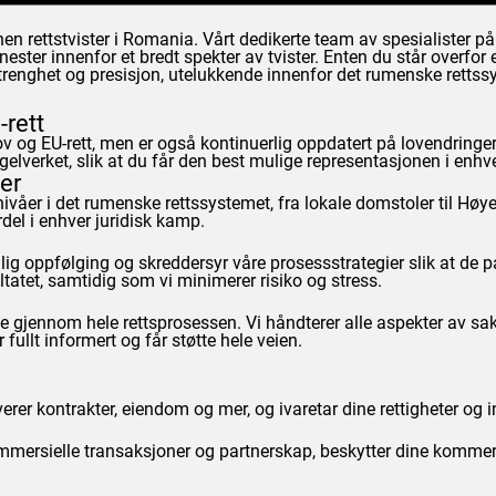
en rettstvister i Romania. Vårt dedikerte team av spesialister på 
ester innenfor et bredt spekter av tvister. Enten du står overfor en
 strenghet og presisjon, utelukkende innenfor det rumenske rettss
rett
ov og EU-rett, men er også kontinuerlig oppdatert på lovendringer
elverket, slik at du får den best mulige representasjonen i enhver
er
nivåer i det rumenske rettssystemet, fra lokale domstoler til Høye
del i enhver juridisk kamp.
sonlig oppfølging og skreddersyr våre prosessstrategier slik at de 
tatet, samtidig som vi minimerer risiko og stress.
te gjennom hele rettsprosessen. Vi håndterer alle aspekter av sake
 fullt informert og får støtte hele veien.
erer kontrakter, eiendom og mer, og ivaretar dine rettigheter og in
kommersielle transaksjoner og partnerskap, beskytter dine kommersie