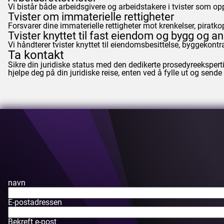
Vi bistår både arbeidsgivere og arbeidstakere i tvister som o
Tvister om immaterielle rettigheter
Forsvarer dine immaterielle rettigheter mot krenkelser, pirat
Tvister knyttet til fast eiendom og bygg og a
Vi håndterer tvister knyttet til eiendomsbesittelse, byggekon
Ta kontakt
Sikre din juridiske status med den dedikerte prosedyreeksperti
hjelpe deg på din juridiske reise, enten ved å fylle ut og se
navn
E-postadressen
Bekreft e-post