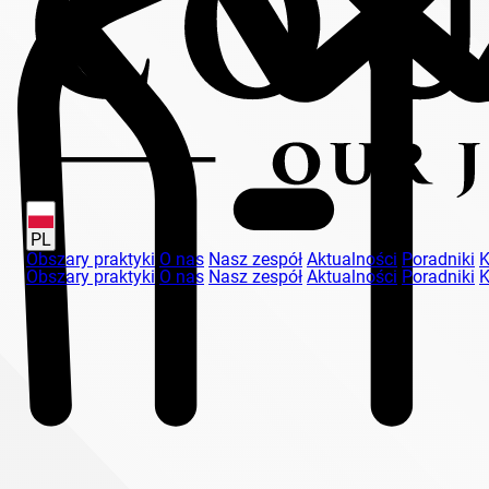
PL
Obszary praktyki
O nas
Nasz zespół
Aktualności
Poradniki
K
Obszary praktyki
O nas
Nasz zespół
Aktualności
Poradniki
K