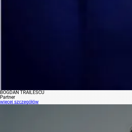
BOGDAN TRĂILESCU
Partner
więcej szczegółów