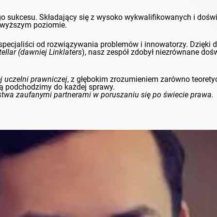
ego sukcesu. Składający się z wysoko wykwalifikowanych i do
ajwyższym poziomie.
ni, specjaliści od rozwiązywania problemów i innowatorzy. Dzięk
ellar
(dawniej
Linklaters
), nasz zespół zdobył niezrównane do
j uczelni prawniczej
, z głębokim zrozumieniem zarówno teorety
jaką podchodzimy do każdej sprawy.
twa zaufanymi partnerami w poruszaniu się po świecie prawa.