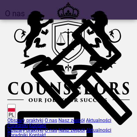
O nas
PL
Obszary praktyki
O nas
Nasz zespół
Aktualności
Poradniki
Kontakt
Obszary praktyki
O nas
Nasz zespół
Aktualności
Poradniki
Kontakt