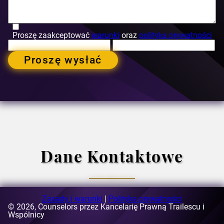
Proszę zaakceptować
warunki
oraz
polityka prywatności
Proszę wysłać
Dane Kontaktowe
Zasady i warunki
|
Polityka prywatności
© 2026, Counselors przez Kancelarię Prawną Trailescu i
E-mail:
[email protected]
Wspólnicy
Adres:
ul. Buzesti 63-69, budynek A3, piąte piętro, sektor 1,