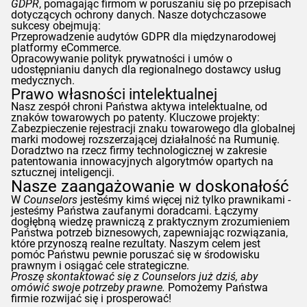
GDPR
, pomagając firmom w poruszaniu się po przepisach
dotyczących ochrony danych. Nasze dotychczasowe
sukcesy obejmują:
Przeprowadzenie audytów
GDPR
dla międzynarodowej
platformy eCommerce.
Opracowywanie polityk prywatności i umów o
udostępnianiu danych dla regionalnego dostawcy usług
medycznych.
Prawo własności intelektualnej
Nasz zespół chroni Państwa aktywa intelektualne, od
znaków towarowych po patenty. Kluczowe projekty:
Zabezpieczenie rejestracji znaku towarowego dla globalnej
marki modowej rozszerzającej działalność na Rumunię.
Doradztwo na rzecz firmy technologicznej w zakresie
patentowania innowacyjnych algorytmów opartych na
sztucznej inteligencji.
Nasze zaangażowanie w doskonałość
W
Counselors
jesteśmy kimś więcej niż tylko prawnikami -
jesteśmy Państwa zaufanymi doradcami. Łączymy
dogłębną wiedzę prawniczą z praktycznym zrozumieniem
Państwa potrzeb biznesowych, zapewniając rozwiązania,
które przynoszą realne rezultaty. Naszym celem jest
pomóc Państwu pewnie poruszać się w środowisku
prawnym i osiągać cele strategiczne.
Proszę skontaktować się z
Counselors
już dziś, aby
omówić swoje potrzeby prawne.
Pomożemy Państwa
firmie rozwijać się i prosperować!