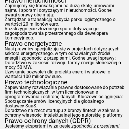
Prawo nieruchomości
Zajmujemy się transakcjami na dużą skalę, umowami
najmu i sporami dotyczącymi nieruchomości. Godne
uwagi sprawy obejmują:
Zarządzanie transakcją nabycia parku logistycznego o
wartości 20 milionów euro.
Rozstrzygnięcie złożonego sporu dotyczącego
zagospodarowania przestrzennego dla dewelopera
komercyjnego.
Prawo energetyczne
Nasi prawnicy specjalizują się w projektach dotyczących
sektora energetycznego, w tym odnawialnych źródeł
energii i zgodności z przepisami. Godne uwagi sprawy:
Doradztwo w zakresie rozwoju farmy energii słonecznej o
mocy 50 MW.
Uzyskanie pozwoleń dla projektu energii wiatrowej o
wartości 100 milionów euro.
Prawo technologiczne
Zapewniamy rozwiązania prawne dostosowane do potrzeb
firm technologicznych, w tym licencjonowanie
oprogramowania i ochronę danych. Kluczowe osiągnięcia:
Sporządzanie umów licencyjnych dla globalnego
dostawcy SaaS.
Doradztwo na rzecz startupu z branży fintech w zakresie
ochrony własności intelektualnej jego autorskiej platformy.
Prawo ochrony danych (
GDPR
)
Jesteśmy ekspertami w zakresie
zgodności z przepisami