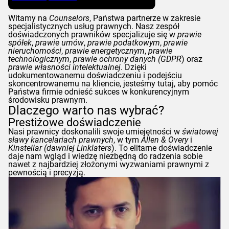
Witamy na
Counselors
, Państwa partnerze w zakresie
specjalistycznych usług prawnych. Nasz zespół
doświadczonych prawników specjalizuje się w
prawie
spółek
,
prawie umów
,
prawie podatkowym
,
prawie
nieruchomości
,
prawie energetycznym
,
prawie
technologicznym
,
prawie ochrony danych (
GDPR
) oraz
prawie własności intelektualnej
. Dzięki
udokumentowanemu doświadczeniu i podejściu
skoncentrowanemu na kliencie, jesteśmy tutaj, aby pomóc
Państwa firmie odnieść sukces w konkurencyjnym
środowisku prawnym.
Dlaczego warto nas wybrać?
Prestiżowe doświadczenie
Nasi prawnicy doskonalili swoje umiejętności w
światowej
sławy kancelariach prawnych
, w tym
Allen & Overy
i
Kinstellar
(dawniej
Linklaters
). To elitarne doświadczenie
daje nam wgląd i wiedzę niezbędną do radzenia sobie
nawet z najbardziej złożonymi wyzwaniami prawnymi z
pewnością i precyzją.