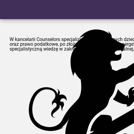
W kancelarii
Counselors
specjalizujemy się w różnych dzied
oraz prawo podatkowe, po złożone branże, takie jak ener
specjalistyczną wiedzę w zakresie własności intelektualn