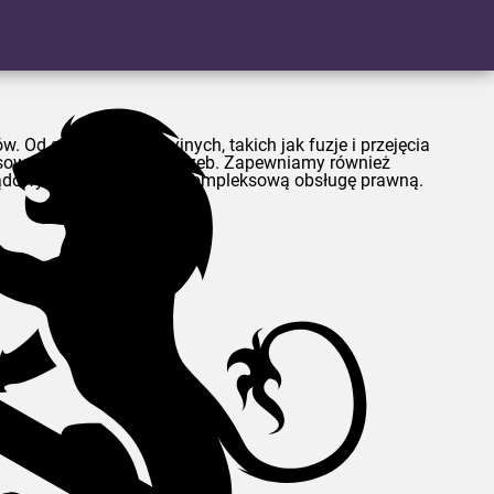
. Od spraw korporacyjnych, takich jak fuzje i przejęcia
stosowane do Państwa potrzeb. Zapewniamy również
w sądowych, aby zapewnić kompleksową obsługę prawną.