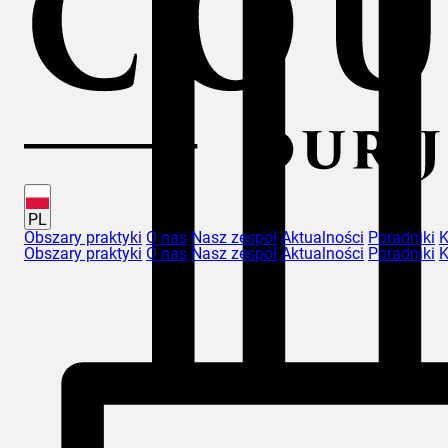
PL
Obszary praktyki
O nas
Nasz zespół
Aktualności
Poradniki
K
Obszary praktyki
O nas
Nasz zespół
Aktualności
Poradniki
K