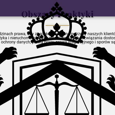
Obszary Praktyki
zinach prawa, aby zaspokoić unikalne potrzeby naszych klientów
getyka i nieruchomości, nasz zespół dostarcza rozwiązania do
ej, ochrony danych, prawa pracy, prawa imigracyjnego i sporó