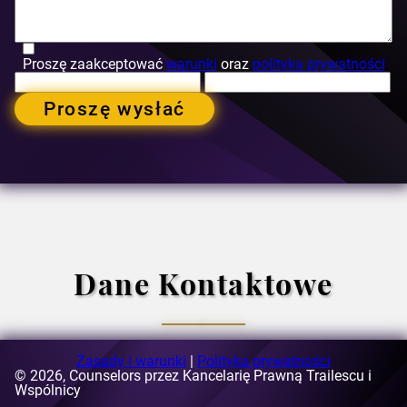
Proszę zaakceptować
warunki
oraz
polityka prywatności
Proszę wysłać
Dane Kontaktowe
Zasady i warunki
|
Polityka prywatności
© 2026, Counselors przez Kancelarię Prawną Trailescu i
E-mail:
Wspólnicy
[email protected]
Adres:
ul. Buzesti 63-69, budynek A3, piąte piętro, sektor 1,