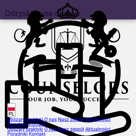
Odzyskiwanie długów
PL
Obszary praktyki
O nas
Nasz zespół
Aktualności
Poradniki
Kontakt
Obszary praktyki
O nas
Nasz zespół
Aktualności
Poradniki
Kontakt