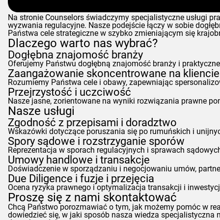
Na stronie
Counselors
świadczymy specjalistyczne usługi pr
wyzwania regulacyjne. Nasze podejście łączy w sobie dogłęb
Państwa cele strategiczne w szybko zmieniającym się krajobr
Dlaczego warto nas wybrać?
Dogłębna znajomość branży
Oferujemy Państwu dogłębną znajomość branży i praktyczne 
Zaangażowanie skoncentrowane na kliencie
Rozumiemy Państwa cele i obawy, zapewniając spersonalizo
Przejrzystość i uczciwość
Nasze jasne, zorientowane na wyniki rozwiązania prawne po
Nasze usługi
Zgodność z przepisami i doradztwo
Wskazówki dotyczące poruszania się po rumuńskich i unijny
Spory sądowe i rozstrzyganie sporów
Reprezentacja w sporach regulacyjnych i sprawach sądowych,
Umowy handlowe i transakcje
Doświadczenie w sporządzaniu i negocjowaniu umów, partners
Due Diligence i fuzje i przejęcia
Ocena ryzyka prawnego i optymalizacja transakcji i inwesty
Proszę się z nami skontaktować
Chcą Państwo porozmawiać o tym, jak możemy pomóc w realiz
dowiedzieć się, w jaki sposób nasza wiedza specjalistyczna m