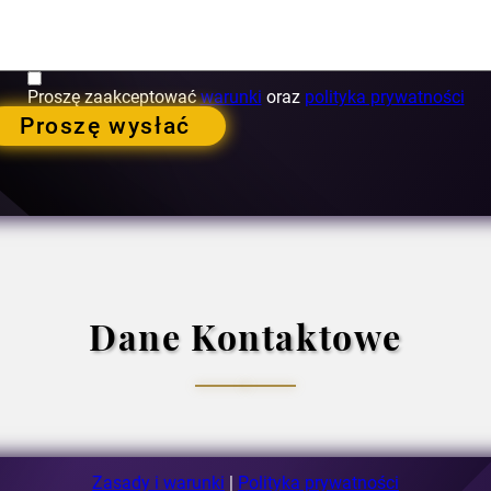
Proszę zaakceptować
warunki
oraz
polityka prywatności
Proszę wysłać
Dane Kontaktowe
Bukareszt, Rumunia
Zasady i warunki
|
Polityka prywatności