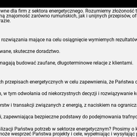
awne dla firm z sektora energetycznego. Rozumiemy złożoność
ną znajomość zarówno rumuńskich, jak i unijnych przepisów, o
azie.
rozwiązania mające na celu osiągnięcie wymiernych rezultatów
wane, skuteczne doradztwo.
magają budować zaufane, długoterminowe relacje z klientami.
ch przepisach energetycznych w celu zapewnienia, że Państwa 
 w tym odwołania od niekorzystnych decyzji i rozwiązywanie ko
tw i transakcji związanych z energią, z naciskiem na ogranicz
cji, zapewniająca bezpieczne podstawy do podejmowania trafnyc
acji Państwa potrzeb w sektorze energetycznym? Prosimy o ko
oże wesprzeć Państwa projekty i cele, wypełniając i wysyłając p