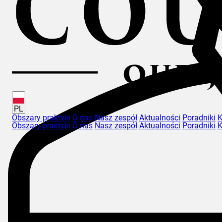
PL
Obszary praktyki
O nas
Nasz zespół
Aktualności
Poradniki
K
Obszary praktyki
O nas
Nasz zespół
Aktualności
Poradniki
K