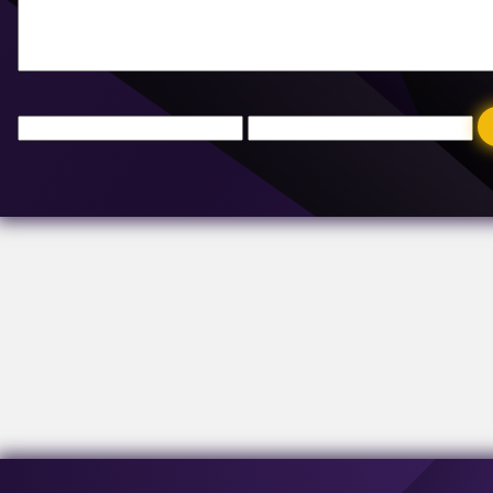
E-mail:
[email protected]
Adres:
ul. Buzesti 63-69, budynek A3, piąte piętro, sektor 1, 