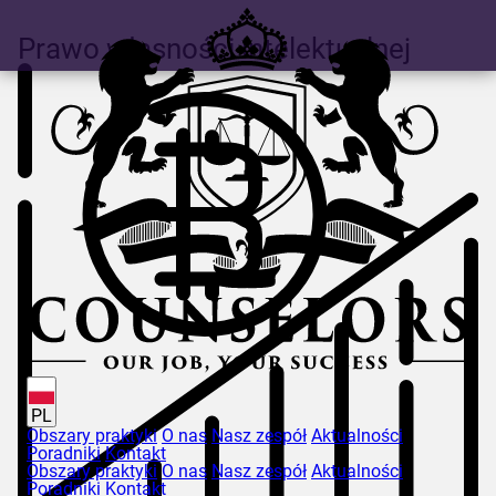
Prawo własności intelektualnej
PL
Obszary praktyki
O nas
Nasz zespół
Aktualności
Poradniki
Kontakt
Obszary praktyki
O nas
Nasz zespół
Aktualności
Poradniki
Kontakt