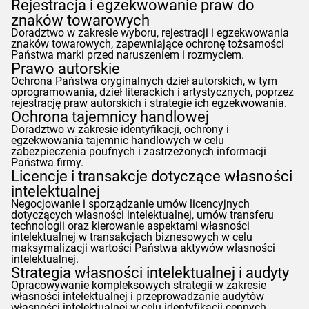
Rejestracja i egzekwowanie praw do
znaków towarowych
Doradztwo w zakresie wyboru, rejestracji i egzekwowania
znaków towarowych, zapewniające ochronę tożsamości
Państwa marki przed naruszeniem i rozmyciem.
Prawo autorskie
Ochrona Państwa oryginalnych dzieł autorskich, w tym
oprogramowania, dzieł literackich i artystycznych, poprzez
rejestrację praw autorskich i strategie ich egzekwowania.
Ochrona tajemnicy handlowej
Doradztwo w zakresie identyfikacji, ochrony i
egzekwowania tajemnic handlowych w celu
zabezpieczenia poufnych i zastrzeżonych informacji
Państwa firmy.
Licencje i transakcje dotyczące własności
intelektualnej
Negocjowanie i sporządzanie umów licencyjnych
dotyczących własności intelektualnej, umów transferu
technologii oraz kierowanie aspektami własności
intelektualnej w transakcjach biznesowych w celu
maksymalizacji wartości Państwa aktywów własności
intelektualnej.
Strategia własności intelektualnej i audyty
Opracowywanie kompleksowych strategii w zakresie
własności intelektualnej i przeprowadzanie audytów
własności intelektualnej w celu identyfikacji cennych