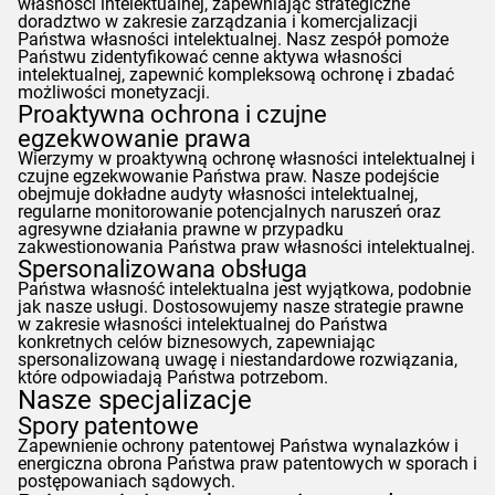
własności intelektualnej, zapewniając strategiczne
doradztwo w zakresie zarządzania i komercjalizacji
Państwa własności intelektualnej. Nasz zespół pomoże
Państwu zidentyfikować cenne aktywa własności
intelektualnej, zapewnić kompleksową ochronę i zbadać
możliwości monetyzacji.
Proaktywna ochrona i czujne
egzekwowanie prawa
Wierzymy w proaktywną ochronę własności intelektualnej i
czujne egzekwowanie Państwa praw. Nasze podejście
obejmuje dokładne audyty własności intelektualnej,
regularne monitorowanie potencjalnych naruszeń oraz
agresywne działania prawne w przypadku
zakwestionowania Państwa praw własności intelektualnej.
Spersonalizowana obsługa
Państwa własność intelektualna jest wyjątkowa, podobnie
jak nasze usługi. Dostosowujemy nasze strategie prawne
w zakresie własności intelektualnej do Państwa
konkretnych celów biznesowych, zapewniając
spersonalizowaną uwagę i niestandardowe rozwiązania,
które odpowiadają Państwa potrzebom.
Nasze specjalizacje
Spory patentowe
Zapewnienie ochrony patentowej Państwa wynalazków i
energiczna obrona Państwa praw patentowych w sporach i
postępowaniach sądowych.