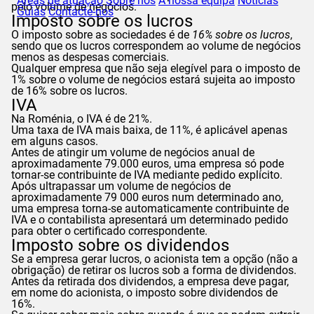
Áreas de atuação
Sobre nós
A nossa equipa
Notícias
pelo volume de negócios.
Guias
Contacte-nos
Imposto sobre os lucros
O imposto sobre as sociedades é de
16% sobre os lucros
,
sendo que os lucros correspondem ao volume de negócios
menos as despesas comerciais.
Qualquer empresa que não seja elegível para o imposto de
1% sobre o volume de negócios estará sujeita ao imposto
de 16% sobre os lucros.
IVA
Na Roménia, o IVA é de 21%.
Uma taxa de IVA mais baixa, de 11%, é aplicável apenas
em alguns casos.
Antes de atingir um volume de negócios anual de
aproximadamente 79.000 euros, uma empresa só pode
tornar-se contribuinte de IVA mediante pedido explícito.
Após ultrapassar um volume de negócios de
aproximadamente 79 000 euros num determinado ano,
uma empresa torna-se automaticamente contribuinte de
IVA e o contabilista apresentará um determinado pedido
para obter o certificado correspondente.
Imposto sobre os dividendos
Se a empresa gerar lucros, o acionista tem a opção (não a
obrigação) de retirar os lucros sob a forma de dividendos.
Antes da retirada dos dividendos, a empresa deve pagar,
em nome do acionista, o imposto sobre dividendos de
16%.