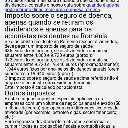
Se quiser saber mais sobre quando é que se podem extrair
dividendos, consulte o nosso guia sobre
quando é que se
pode retirar o dinheiro de uma empresa romena
.
Imposto sobre o seguro de doença,
apenas quando se retiram os
dividendos e apenas para os
acionistas residentes na Roménia
Se o acionista residente na Roménia receber dividendos,
deve pagar um imposto de seguro de saúde:
486 euros fixos por ano, se os dividendos anuais se
situarem entre 4.860 e 9.720 euros (aprox.);
972 euros fixos por ano, se os dividendos anuais se
situarem entre 9.720 e 19.440 euros (aproximadamente);
1.944 euros fixos por ano, se os dividendos anuais forem
superiores a 19.440 euros (aprox.).
O imposto sobre o seguro de saúde acima referido não é
pago se o acionista não residir na Roménia.
Este imposto é calculado por acionista.
Outros impostos
Existem alguns impostos especiais aplicáveis às
empresas com um volume de negócios anual elevado (50
milhões de euros) que operam em diferentes sectores de
atividade (por exemplo, petróleo e gás, sector financeiro,
etc.)
Para organizar devidamente a atividade comercial e
cumprir todas as obrigações fiscais e contabilísticas, a