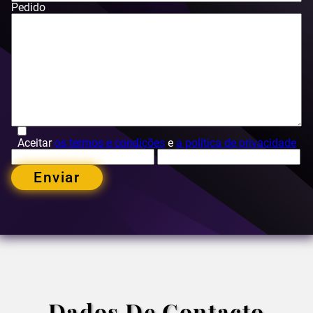
Pedido
Aceitar
os termos e condições
e
a política de privacidade
Enviar
Dados De Contacto