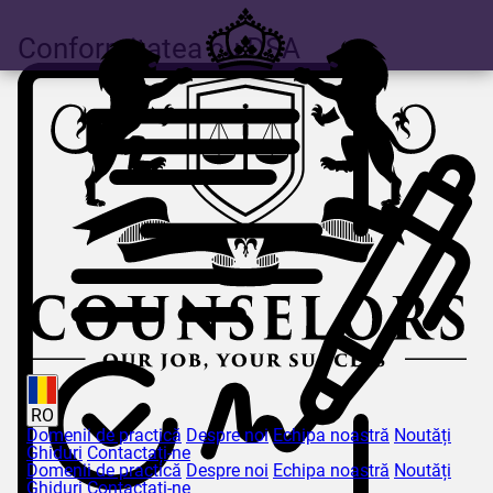
Conformitatea cu DSA
RO
Domenii de practică
Despre noi
Echipa noastră
Noutăți
Ghiduri
Contactați-ne
Domenii de practică
Despre noi
Echipa noastră
Noutăți
Ghiduri
Contactați-ne