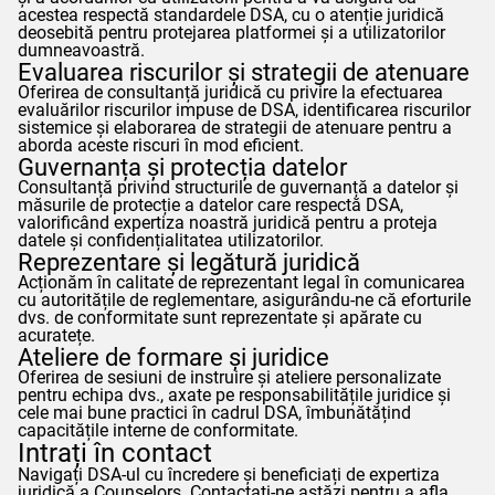
acestea respectă standardele DSA, cu o atenție juridică
deosebită pentru protejarea platformei și a utilizatorilor
dumneavoastră.
Evaluarea riscurilor și strategii de atenuare
Oferirea de consultanță juridică cu privire la efectuarea
evaluărilor riscurilor impuse de DSA, identificarea riscurilor
sistemice și elaborarea de strategii de atenuare pentru a
aborda aceste riscuri în mod eficient.
Guvernanța și protecția datelor
Consultanță privind structurile de guvernanță a datelor și
măsurile de protecție a datelor care respectă DSA,
valorificând expertiza noastră juridică pentru a proteja
datele și confidențialitatea utilizatorilor.
Reprezentare și legătură juridică
Acționăm în calitate de reprezentant legal în comunicarea
cu autoritățile de reglementare, asigurându-ne că eforturile
dvs. de conformitate sunt reprezentate și apărate cu
acuratețe.
Ateliere de formare și juridice
Oferirea de sesiuni de instruire și ateliere personalizate
pentru echipa dvs., axate pe responsabilitățile juridice și
cele mai bune practici în cadrul DSA, îmbunătățind
capacitățile interne de conformitate.
Intrați în contact
Navigați DSA-ul cu încredere și beneficiați de expertiza
juridică a
Counselors
. Contactați-ne astăzi pentru a afla