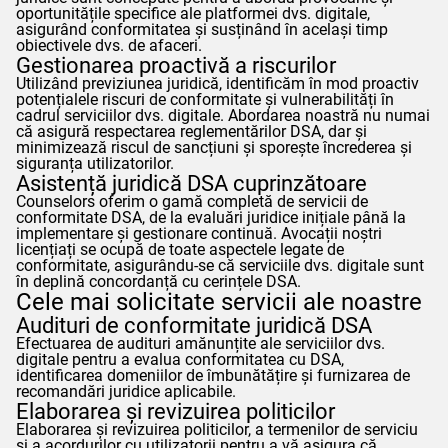
oportunitățile specifice ale platformei dvs. digitale,
asigurând conformitatea și susținând în același timp
obiectivele dvs. de afaceri.
Gestionarea proactivă a riscurilor
Utilizând previziunea juridică, identificăm în mod proactiv
potențialele riscuri de conformitate și vulnerabilități în
cadrul serviciilor dvs. digitale. Abordarea noastră nu numai
că asigură respectarea reglementărilor DSA, dar și
minimizează riscul de sancțiuni și sporește încrederea și
siguranța utilizatorilor.
Asistență juridică DSA cuprinzătoare
Counselors
oferim o gamă completă de servicii de
conformitate DSA, de la evaluări juridice inițiale până la
implementare și gestionare continuă. Avocații noștri
licențiați se ocupă de toate aspectele legate de
conformitate, asigurându-se că serviciile dvs. digitale sunt
în deplină concordanță cu cerințele DSA.
Cele mai solicitate servicii ale noastre
Audituri de conformitate juridică DSA
Efectuarea de audituri amănunțite ale serviciilor dvs.
digitale pentru a evalua conformitatea cu DSA,
identificarea domeniilor de îmbunătățire și furnizarea de
recomandări juridice aplicabile.
Elaborarea și revizuirea politicilor
Elaborarea și revizuirea politicilor, a termenilor de serviciu
și a acordurilor cu utilizatorii pentru a vă asigura că