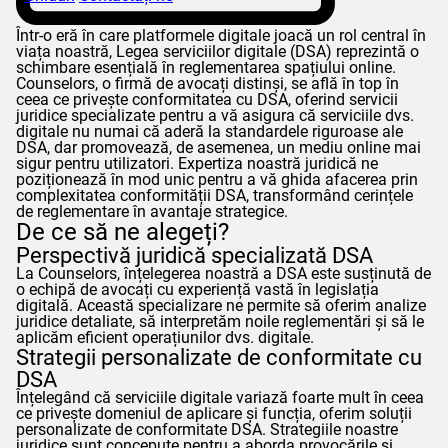
Într-o eră în care platformele digitale joacă un rol central în
viața noastră, Legea serviciilor digitale (DSA) reprezintă o
schimbare esențială în reglementarea spațiului online.
Counselors
, o firmă de avocați distinși, se află în top în
ceea ce privește conformitatea cu DSA, oferind servicii
juridice specializate pentru a vă asigura că serviciile dvs.
digitale nu numai că aderă la standardele riguroase ale
DSA, dar promovează, de asemenea, un mediu online mai
sigur pentru utilizatori. Expertiza noastră juridică ne
poziționează în mod unic pentru a vă ghida afacerea prin
complexitatea conformității DSA, transformând cerințele
de reglementare în avantaje strategice.
De ce să ne alegeți?
Perspectivă juridică specializată DSA
La
Counselors
, înțelegerea noastră a DSA este susținută de
o echipă de avocați cu experiență vastă în legislația
digitală. Această specializare ne permite să oferim analize
juridice detaliate, să interpretăm noile reglementări și să le
aplicăm eficient operațiunilor dvs. digitale.
Strategii personalizate de conformitate cu
DSA
Înțelegând că serviciile digitale variază foarte mult în ceea
ce privește domeniul de aplicare și funcția, oferim soluții
personalizate de conformitate DSA. Strategiile noastre
juridice sunt concepute pentru a aborda provocările și