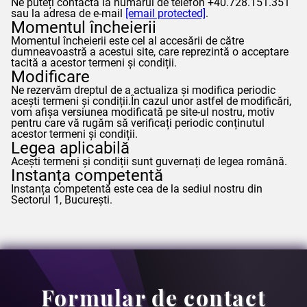
Ne puteți contacta la numărul de telefon +40.728.151.351
sau la adresa de e-mail
[email protected]
.
Momentul încheierii
Momentul încheierii este cel al accesării de către
dumneavoastră a acestui site, care reprezintă o acceptare
tacită a acestor termeni și condiții.
Modificare
Ne rezervăm dreptul de a actualiza și modifica periodic
acești termeni și condiții.În cazul unor astfel de modificări,
vom afișa versiunea modificată pe site-ul nostru, motiv
pentru care vă rugăm să verificați periodic conținutul
acestor termeni și condiții.
Legea aplicabilă
Acești termeni și condiții sunt guvernați de legea română.
Instanța competentă
Instanța competentă este cea de la sediul nostru din
Sectorul 1, București.
Formular de contact