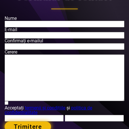
Nume
E-mail
Confirmați e-mailul
Cerere
Acceptați
termenii și condițiile
și
politica de
confidențialitate
Trimitere