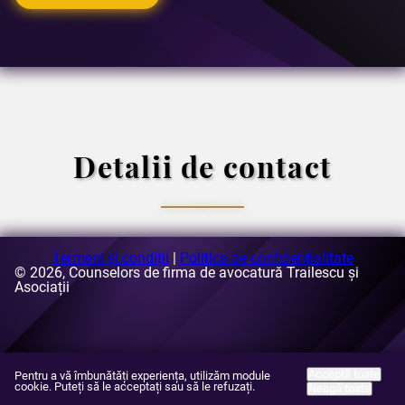
Detalii de contact
Termeni și condiții
|
Politica de confidențialitate
Numărul de telefon:
© 2026, Counselors de firma de avocatură Trailescu și
+40 728 151 351 și +40 721 364 149
Adresa de e-mail:
Asociații
[email protected]
Adresa:
Strada Buzesti nr. 63-69, clădirea A3, etajul 5,
sectorul 1, Bucuresti, România
Acceptă toate
Pentru a vă îmbunătăți experiența, utilizăm module
cookie. Puteți să le acceptați sau să le refuzați.
Neagă toate