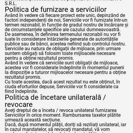
S.R.L.
Politica de furnizare a serviciilor
Având în vedere că fiecare proiect este unic, depinzând de
factori independenți de noi, Serviciile vor fi furnizate într-un
termen rezonabil, în funcție de gradul nostru de încărcare și
de circumstanțele specifice ale cazului dumneavoastră.
De asemenea, în definirea termenului rezonabil nu vor fi
luate în considerare întârzierile generate de autoritățile
publice sau de bănci, acestea nefiind sub controlul nostru.
Serviciile au natura de obligații de mijloace, prin urmare
suntem obligați să folosim toate mijloacele necesare
pentru a obține rezultatul promis.
Având în vedere că serviciile sunt obligații de mijloace,
acestea vor fi considerate îndeplinite în momentul punerii
la dispoziție a tuturor mijloacelor necesare pentru a obține
rezultatul promis.
Cu toate acestea, dacă acest rezultat nu este obținut, în
ciuda eforturilor depuse, Serviciile vor fi considerate ca
fiind îndeplinite.
Politica de încetare unilaterală /
revocare
Aveți dreptul de a înceta / revoca unilateral furnizarea
Serviciilor în orice moment. Rambursarea taxelor plătite
urmează această secțiune.
Dacă, după momentul plății, doriți să reziliați unilateral, iar
în cazul mandatelor, să revocați mandatul, vă vom