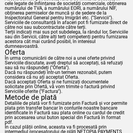
cele legate de înființarea de societăți comerciale, obținerea
numărului de TVA, a numărului EORI, a numărului NIF,
obținerea permiselor de muncă și de ședere de la
Inspectoratul General pentru Imigrări etc. ("Servicii").
Serviciile de consultanță în afaceri pot fi furnizate direct de
către noi sau subcontractate către terți.
Terții indicați mai sus pot subdelega, la rândul lor, Serviciile
sau din Servicii, către alți terți competenți pentru furnizarea
acestora cât mai curând posibil, în interesul
dumneavoastră.
Oferta
În urma comunicării de către noi a unei oferte privind
Serviciile discutate, aveți dreptul să acceptați, să refuzați
sau să nu răspundeți ("Oferta").
Dacă nu răspundeți într-un termen rezonabil, putem
considera că nu ați acceptat Oferta.
Dacă acceptați Oferta și ne furnizați documentele
solicitate prin Ofertă, vă vom trimite o factură privind
Serviciile oferite ("Factura").
Metode de plată
Detaliile de plată vor fi furnizate prin Factură și vor permite
plata prin transfer bancar în conturile noastre bancare
identificate în Factură sau plata online cu cardul de credit
prin accesarea unui buton special din Factură în format
pdf.
În cazul plății online, aceasta va fi procesată prin
intermediul procesatorului de plăți NETOPIA PAYMENTS