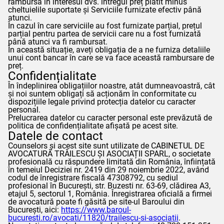
rambursa în interesul dvs. întregul preț plătit minus
cheltuielile suportate și Serviciile furnizate efectiv până
atunci.
În cazul în care serviciile au fost furnizate parțial, prețul
parțial pentru partea de servicii care nu a fost furnizată
până atunci va fi rambursat.
În această situație, aveți obligația de a ne furniza detaliile
unui cont bancar în care se va face această rambursare de
preț.
Confidențialitate
În îndeplinirea obligațiilor noastre, atât dumneavoastră, cât
și noi suntem obligați să acționăm în conformitate cu
dispozițiile legale privind protecția datelor cu caracter
personal.
Prelucrarea datelor cu caracter personal este prevăzută de
politica de confidențialitate afișată pe acest site.
Datele de contact
Counselors
și acest site sunt utilizate de CABINETUL DE
AVOCATURĂ TRĂILESCU ȘI ASOCIAȚII SPARL, o societate
profesională cu răspundere limitată din România, înființată
în temeiul Deciziei nr. 2419 din 29 noiembrie 2022, având
codul de înregistrare fiscală 47308792, cu sediul
profesional în București, str. Buzesti nr. 63-69, clădirea A3,
etajul 5, sectorul 1, România. Înregistrarea oficială a firmei
de avocatură poate fi găsită pe site-ul Baroului din
București, aici:
https://www.baroul-
bucuresti.ro/avocati/11820/trailescu-si-asociatii
.