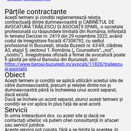
Părțile contractante
Acești termeni și condiții reglementează relația
contractuală dintre dumneavoastră și CABINETUL DE
AVOCATURĂ TRĂILESCU ȘI ASOCIAȚII SPARL, o societate
profesională cu răspundere limitată din România, înființată
în temeiul Deciziei nr. 2419 din 29 noiembrie 2022, având
codul de înregistrare fiscală 47308792, cu sediul
profesional în București, strada Buzesti nr. 63-69, clădirea
A3, etajul 5, sectorul 1, România („
Counselors
”, „noi”,
„nostru”). Înregistrarea oficială a firmei de avocatură poate
fi găsită pe site-ul Baroului din București, aici:
https://www.baroul-bucuresti.ro/avocati/11820/trailescu-
si-asociatii
.
Obiect
Acești termeni și condiții se aplică utilizării acestui site de
către dumneavoastră, precum și relației dintre noi și
dumneavoastră până la încheierea unui acord separat,
dacă există.
Dacă se încheie un acord separat, atunci acești termeni și
condiții se vor aplica în plus față de acel acord.
Servicii
În urma interacțiunii dvs. cu acest site și dacă ne
contactați ulterior, vă putem oferi consultanță în afaceri
sau servicii juridice.
Aceste servicii pot consta, fără a se limita la acestea, în