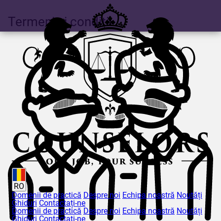
Termeni și condiții
RO
Domenii de practică
Despre noi
Echipa noastră
Noutăți
Ghiduri
Contactați-ne
Domenii de practică
Despre noi
Echipa noastră
Noutăți
Ghiduri
Contactați-ne