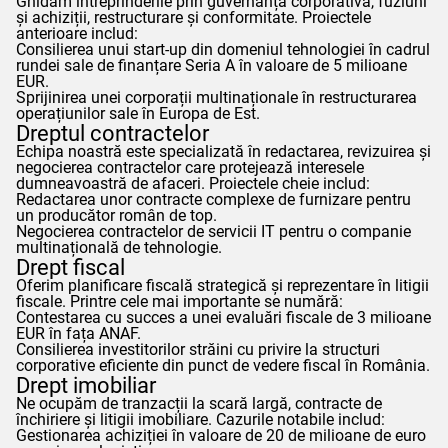
Ghidăm întreprinderile prin guvernanță corporativă, fuziuni
și achiziții, restructurare și conformitate. Proiectele
anterioare includ:
Consilierea unui start-up din domeniul tehnologiei în cadrul
rundei sale de finanțare Seria A în valoare de 5 milioane
EUR.
Sprijinirea unei corporații multinaționale în restructurarea
operațiunilor sale în Europa de Est.
Dreptul contractelor
Echipa noastră este specializată în redactarea, revizuirea și
negocierea contractelor care protejează interesele
dumneavoastră de afaceri. Proiectele cheie includ:
Redactarea unor contracte complexe de furnizare pentru
un producător român de top.
Negocierea contractelor de servicii IT pentru o companie
multinațională de tehnologie.
Drept fiscal
Oferim planificare fiscală strategică și reprezentare în litigii
fiscale. Printre cele mai importante se numără:
Contestarea cu succes a unei evaluări fiscale de 3 milioane
EUR în fața
ANAF
.
Consilierea investitorilor străini cu privire la structuri
corporative eficiente din punct de vedere fiscal în România.
Drept imobiliar
Ne ocupăm de tranzacții la scară largă, contracte de
închiriere și litigii imobiliare. Cazurile notabile includ:
Gestionarea achiziției în valoare de 20 de milioane de euro