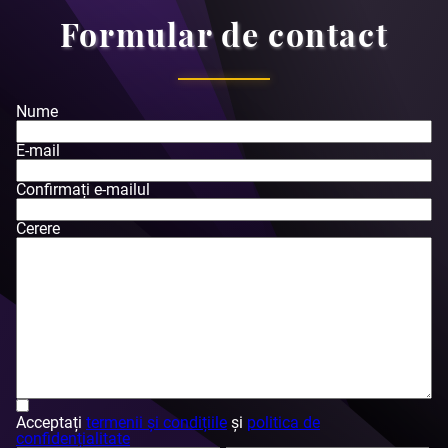
Formular de contact
Nume
E-mail
Confirmați e-mailul
Cerere
Acceptați
termenii și condițiile
și
politica de
confidențialitate