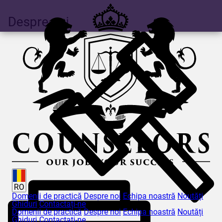
Despre noi
RO
Domenii de practică
Despre noi
Echipa noastră
Noutăți
Ghiduri
Contactați-ne
Domenii de practică
Despre noi
Echipa noastră
Noutăți
Ghiduri
Contactați-ne