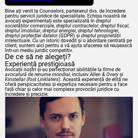
Bine ați venit la
Counselors
, partenerul dvs. de încredere
pentru servicii juridice de specialitate. Echipa noastră de
avocați experimentați este specializată în
dreptul
societăților comerciale
,
dreptul contractelor
,
dreptul fiscal
,
dreptul imobiliar
,
dreptul energiei
,
dreptul tehnologiei
,
dreptul protecției datelor (
GDPR
) și
dreptul proprietății
intelectuale
. Cu un istoric dovedit și o abordare centrată pe
client, suntem aici pentru a vă ajuta afacerea să reușească
într-un mediu juridic competitiv.
De ce să ne alegeți?
Experiență prestigioasă
Avocații noștri și-au perfecționat abilitățile la
firme de
avocatură de renume mondial
, inclusiv
Allen & Overy
și
Kinstellar
(fost
Linklaters
). Această experiență de elită ne
oferă perspicacitatea și expertiza necesare pentru a face
față chiar și celor mai complexe provocări juridice cu
încredere și precizie.