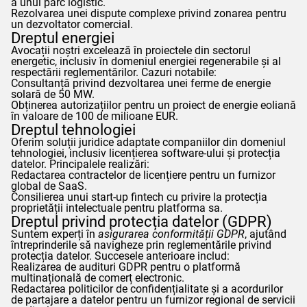
a unui parc logistic.
Rezolvarea unei dispute complexe privind zonarea pentru
un dezvoltator comercial.
Dreptul energiei
Avocații noștri excelează în proiectele din sectorul
energetic, inclusiv în domeniul energiei regenerabile și al
respectării reglementărilor. Cazuri notabile:
Consultanță privind dezvoltarea unei ferme de energie
solară de 50 MW.
Obținerea autorizațiilor pentru un proiect de energie eoliană
în valoare de 100 de milioane EUR.
Dreptul tehnologiei
Oferim soluții juridice adaptate companiilor din domeniul
tehnologiei, inclusiv licențierea software-ului și protecția
datelor. Principalele realizări:
Redactarea contractelor de licențiere pentru un furnizor
global de SaaS.
Consilierea unui start-up fintech cu privire la protecția
proprietății intelectuale pentru platforma sa.
Dreptul privind protecția datelor (
GDPR
)
Suntem experți în
asigurarea conformității
GDPR
, ajutând
întreprinderile să navigheze prin reglementările privind
protecția datelor. Succesele anterioare includ:
Realizarea de audituri
GDPR
pentru o platformă
multinațională de comerț electronic.
Redactarea politicilor de confidențialitate și a acordurilor
de partajare a datelor pentru un furnizor regional de servicii