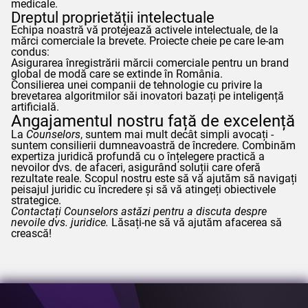
medicale.
Dreptul proprietății intelectuale
Echipa noastră vă protejează activele intelectuale, de la
mărci comerciale la brevete. Proiecte cheie pe care le-am
condus:
Asigurarea înregistrării mărcii comerciale pentru un brand
global de modă care se extinde în România.
Consilierea unei companii de tehnologie cu privire la
brevetarea algoritmilor săi inovatori bazați pe inteligență
artificială.
Angajamentul nostru față de excelență
La
Counselors
, suntem mai mult decât simpli avocați -
suntem consilierii dumneavoastră de încredere. Combinăm
expertiza juridică profundă cu o înțelegere practică a
nevoilor dvs. de afaceri, asigurând soluții care oferă
rezultate reale. Scopul nostru este să vă ajutăm să navigați
peisajul juridic cu încredere și să vă atingeți obiectivele
strategice.
Contactați
Counselors
astăzi pentru a discuta despre
nevoile dvs. juridice.
Lăsați-ne să vă ajutăm afacerea să
crească!