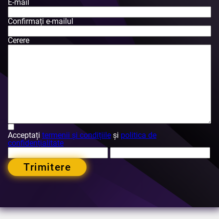
E-mail
Confirmați e-mailul
Cerere
Acceptați
termenii și condițiile
și
politica de
confidențialitate
Trimitere