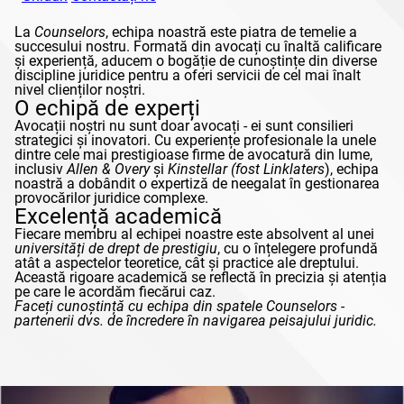
La
Counselors
, echipa noastră este piatra de temelie a
succesului nostru. Formată din avocați cu înaltă calificare
și experiență, aducem o bogăție de cunoștințe din diverse
discipline juridice pentru a oferi servicii de cel mai înalt
nivel clienților noștri.
O echipă de experți
Avocații noștri nu sunt doar avocați - ei sunt consilieri
strategici și inovatori. Cu experiențe profesionale la unele
dintre cele mai prestigioase firme de avocatură din lume,
inclusiv
Allen & Overy
și
Kinstellar
(fost
Linklaters
), echipa
noastră a dobândit o expertiză de neegalat în gestionarea
provocărilor juridice complexe.
Excelență academică
Fiecare membru al echipei noastre este absolvent al unei
universități de drept de prestigiu
, cu o înțelegere profundă
atât a aspectelor teoretice, cât și practice ale dreptului.
Această rigoare academică se reflectă în precizia și atenția
pe care le acordăm fiecărui caz.
Faceți cunoștință cu echipa din spatele
Counselors
-
partenerii dvs. de încredere în navigarea peisajului juridic.