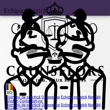
Echipa noastră
RO
Domenii de practică
Despre noi
Echipa noastră
Noutăți
Ghiduri
Contactați-ne
Domenii de practică
Despre noi
Echipa noastră
Noutăți
Ghiduri
Contactați-ne