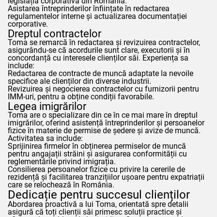
legislația corporativă din România.
Asistarea întreprinderilor înființate în redactarea
regulamentelor interne și actualizarea documentației
corporative.
Dreptul contractelor
Toma
se remarcă în redactarea și revizuirea contractelor,
asigurându-se că acordurile sunt clare, executorii și în
concordanță cu interesele clienților săi. Experiența sa
include:
Redactarea de contracte de muncă adaptate la nevoile
specifice ale clienților din diverse industrii.
Revizuirea și negocierea contractelor cu furnizorii pentru
IMM-uri, pentru a obține condiții favorabile.
Legea imigrărilor
Toma
are o specializare din ce în ce mai mare în dreptul
imigrărilor, oferind asistență întreprinderilor și persoanelor
fizice în materie de permise de ședere și avize de muncă.
Activitatea sa include:
Sprijinirea firmelor în obținerea permiselor de muncă
pentru angajații străini și asigurarea conformității cu
reglementările privind imigrația.
Consilierea persoanelor fizice cu privire la cererile de
rezidență și facilitarea tranzițiilor ușoare pentru expatriații
care se relochează în România.
Dedicație pentru succesul clienților
Abordarea proactivă a lui
Toma
, orientată spre detalii
asigură că toți clienții săi primesc soluții practice și