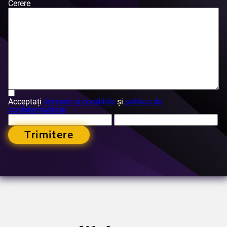
Cerere
Acceptați
termenii și condițiile
și
politica de
confidențialitate
Trimitere