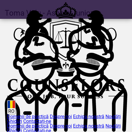
Toma
Vălu
- Asociat junior
RO
Domenii de practică
Despre noi
Echipa noastră
Noutăți
Ghiduri
Contactați-ne
Domenii de practică
Despre noi
Echipa noastră
Noutăți
Ghiduri
Contactați-ne