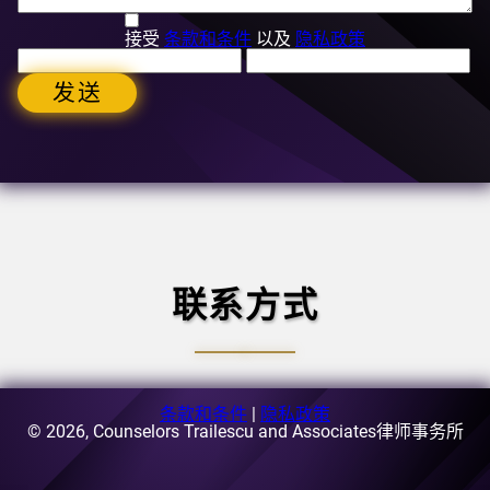
接受
条款和条件
以及
隐私政策
发送
联系方式
条款和条件
|
隐私政策
电子邮箱:
© 2026, Counselors Trailescu and Associates律师事务所
[email protected]
地址:
罗马尼亚布加勒斯特第1区布泽斯蒂街63-69号A3栋5
层