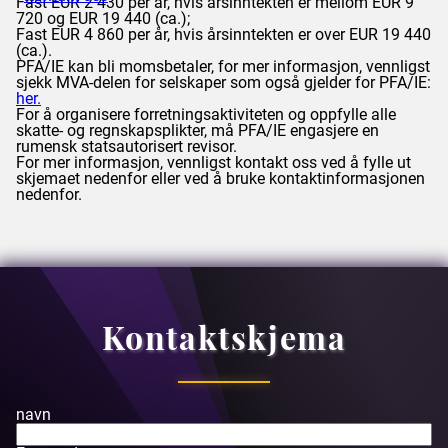
Fast EUR 2 430 per år, hvis årsinntekten er mellom EUR 9
720 og EUR 19 440 (ca.);
Fast EUR 4 860 per år, hvis årsinntekten er over EUR 19 440
(ca.).
PFA/IE kan bli momsbetaler, for mer informasjon, vennligst
sjekk MVA-delen for selskaper som også gjelder for PFA/IE:
her.
For å organisere forretningsaktiviteten og oppfylle alle
skatte- og regnskapsplikter, må PFA/IE engasjere en
rumensk statsautorisert revisor.
For mer informasjon, vennligst kontakt oss ved å fylle ut
skjemaet nedenfor eller ved å bruke kontaktinformasjonen
nedenfor.
Kontaktskjema
navn