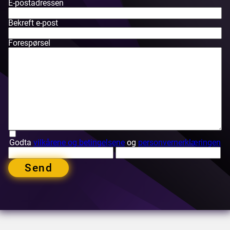
E-postadressen
Bekreft e-post
Forespørsel
Godta
vilkårene og betingelsene
og
personvernerklæringen
Send