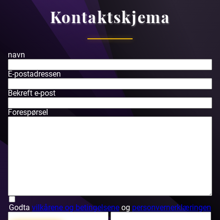
Kontaktskjema
navn
E-postadressen
Bekreft e-post
Forespørsel
Godta
vilkårene og betingelsene
og
personvernerklæringen