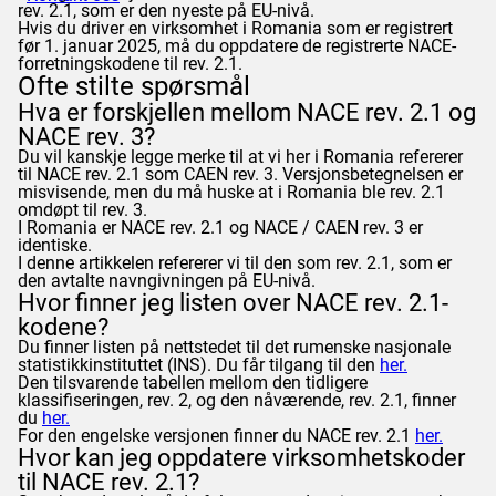
rev. 2.1, som er den nyeste på EU-nivå.
Hvis du driver en virksomhet i Romania som er registrert
før 1. januar 2025, må du oppdatere de registrerte NACE-
forretningskodene til rev. 2.1.
Ofte stilte spørsmål
Hva er forskjellen mellom NACE rev. 2.1 og
NACE rev. 3?
Du vil kanskje legge merke til at vi her i Romania refererer
til NACE rev. 2.1 som CAEN rev. 3. Versjonsbetegnelsen er
misvisende, men du må huske at i Romania ble rev. 2.1
omdøpt til rev. 3.
I Romania er NACE rev. 2.1 og NACE / CAEN rev. 3 er
identiske.
I denne artikkelen refererer vi til den som rev. 2.1, som er
den avtalte navngivningen på EU-nivå.
Hvor finner jeg listen over NACE rev. 2.1-
kodene?
Du finner listen på nettstedet til det rumenske nasjonale
statistikkinstituttet (INS). Du får tilgang til den
her.
Den tilsvarende tabellen mellom den tidligere
klassifiseringen, rev. 2, og den nåværende, rev. 2.1, finner
du
her.
For den engelske versjonen finner du NACE rev. 2.1
her.
Hvor kan jeg oppdatere virksomhetskoder
til NACE rev. 2.1?