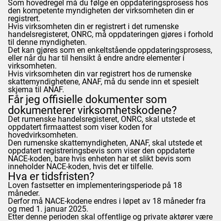
Som hovedregel må du følge en oppdateringsprosess hos
den kompetente myndigheten der virksomheten din er
registrert.
Hvis virksomheten din er registrert i det rumenske
handelsregisteret, ONRC, må oppdateringen gjøres i forhold
til denne myndigheten.
Det kan gjøres som en enkeltstående oppdateringsprosess,
eller når du har til hensikt å endre andre elementer i
virksomheten.
Hvis virksomheten din var registrert hos de rumenske
skattemyndighetene,
ANAF
, må du sende inn et spesielt
skjema til
ANAF
.
Får jeg offisielle dokumenter som
dokumenterer virksomhetskodene?
Det rumenske handelsregisteret, ONRC, skal utstede et
oppdatert firmaattest som viser koden for
hovedvirksomheten.
Den rumenske skattemyndigheten,
ANAF
, skal utstede et
oppdatert registreringsbevis som viser den oppdaterte
NACE-koden, bare hvis enheten har et slikt bevis som
inneholder NACE-koden, hvis det er tilfelle.
Hva er tidsfristen?
Loven fastsetter en implementeringsperiode på 18
måneder.
Derfor må NACE-kodene endres i løpet av 18 måneder fra
og med 1. januar 2025.
Etter denne perioden skal offentlige og private aktører være