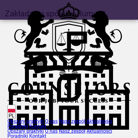
Zakładanie spółki w Rumunii
PL
Obszary praktyki
O nas
Nasz zespół
Aktualności
Poradniki
Kontakt
Obszary praktyki
O nas
Nasz zespół
Aktualności
Poradniki
Kontakt