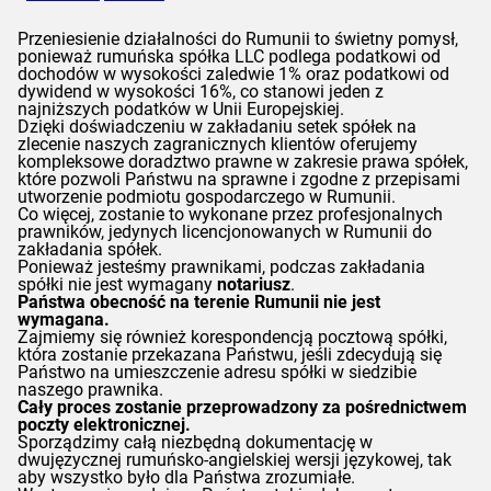
Przeniesienie działalności do Rumunii to świetny pomysł,
ponieważ rumuńska spółka LLC podlega podatkowi od
dochodów w wysokości zaledwie 1% oraz podatkowi od
dywidend w wysokości 16%, co stanowi jeden z
najniższych podatków w Unii Europejskiej.
Dzięki doświadczeniu w zakładaniu setek spółek na
zlecenie naszych zagranicznych klientów oferujemy
kompleksowe doradztwo prawne w zakresie prawa spółek,
które pozwoli Państwu na sprawne i zgodne z przepisami
utworzenie podmiotu gospodarczego w Rumunii.
Co więcej, zostanie to wykonane przez profesjonalnych
prawników, jedynych licencjonowanych w Rumunii do
zakładania spółek.
Ponieważ jesteśmy prawnikami, podczas zakładania
spółki nie jest wymagany
notariusz
.
Państwa obecność na terenie Rumunii nie jest
wymagana.
Zajmiemy się również korespondencją pocztową spółki,
która zostanie przekazana Państwu, jeśli zdecydują się
Państwo na umieszczenie adresu spółki w siedzibie
naszego prawnika.
Cały proces zostanie przeprowadzony za pośrednictwem
poczty elektronicznej.
Sporządzimy całą niezbędną dokumentację w
dwujęzycznej rumuńsko-angielskiej wersji językowej, tak
aby wszystko było dla Państwa zrozumiałe.