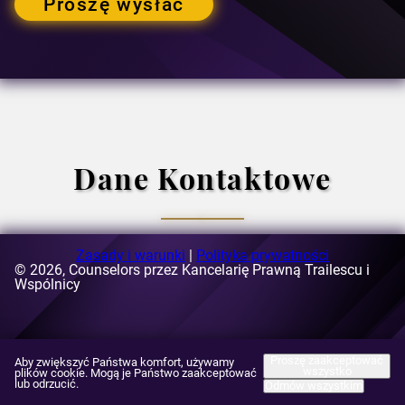
Proszę wysłać
Dane Kontaktowe
Zasady i warunki
|
Polityka prywatności
© 2026, Counselors przez Kancelarię Prawną Trailescu i
E-mail:
Wspólnicy
[email protected]
Adres:
ul. Buzesti 63-69, budynek A3, piąte piętro, sektor 1,
Bukareszt, Rumunia
Proszę zaakceptować
Aby zwiększyć Państwa komfort, używamy
wszystko
plików cookie. Mogą je Państwo zaakceptować
lub odrzucić.
Odmów wszystkim