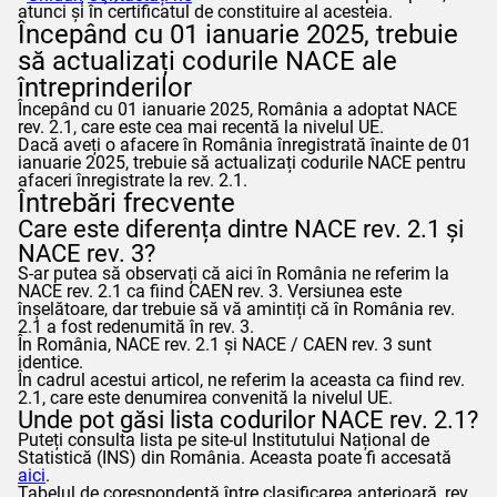
atunci și în certificatul de constituire al acesteia.
Începând cu 01 ianuarie 2025, trebuie
să actualizați codurile NACE ale
întreprinderilor
Începând cu 01 ianuarie 2025, România a adoptat NACE
rev. 2.1, care este cea mai recentă la nivelul UE.
Dacă aveți o afacere în România înregistrată înainte de 01
ianuarie 2025, trebuie să actualizați codurile NACE pentru
afaceri înregistrate la rev. 2.1.
Întrebări frecvente
Care este diferența dintre NACE rev. 2.1 și
NACE rev. 3?
S-ar putea să observați că aici în România ne referim la
NACE rev. 2.1 ca fiind CAEN rev. 3. Versiunea este
înșelătoare, dar trebuie să vă amintiți că în România rev.
2.1 a fost redenumită în rev. 3.
În România, NACE rev. 2.1 și NACE / CAEN rev. 3 sunt
identice.
În cadrul acestui articol, ne referim la aceasta ca fiind rev.
2.1, care este denumirea convenită la nivelul UE.
Unde pot găsi lista codurilor NACE rev. 2.1?
Puteți consulta lista pe site-ul Institutului Național de
Statistică (INS) din România. Aceasta poate fi accesată
aici
.
Tabelul de corespondență între clasificarea anterioară, rev.