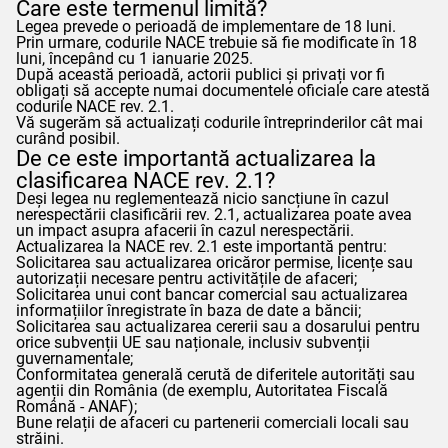
Care este termenul limită?
Legea prevede o perioadă de implementare de 18 luni.
Prin urmare, codurile NACE trebuie să fie modificate în 18
luni, începând cu 1 ianuarie 2025.
După această perioadă, actorii publici și privați vor fi
obligați să accepte numai documentele oficiale care atestă
codurile NACE rev. 2.1.
Vă sugerăm să actualizați codurile întreprinderilor cât mai
curând posibil.
De ce este importantă actualizarea la
clasificarea NACE rev. 2.1?
Deși legea nu reglementează nicio sancțiune în cazul
nerespectării clasificării rev. 2.1, actualizarea poate avea
un impact asupra afacerii în cazul nerespectării.
Actualizarea la NACE rev. 2.1 este importantă pentru:
Solicitarea sau actualizarea oricăror permise, licențe sau
autorizații necesare pentru activitățile de afaceri;
Solicitarea unui cont bancar comercial sau actualizarea
informațiilor înregistrate în baza de date a băncii;
Solicitarea sau actualizarea cererii sau a dosarului pentru
orice subvenții UE sau naționale, inclusiv subvenții
guvernamentale;
Conformitatea generală cerută de diferitele autorități sau
agenții din România (de exemplu, Autoritatea Fiscală
Română -
ANAF
);
Bune relații de afaceri cu partenerii comerciali locali sau
străini.