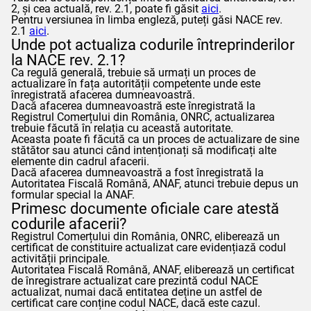
2, și cea actuală, rev. 2.1, poate fi găsit
aici
.
Pentru versiunea în limba engleză, puteți găsi NACE rev.
2.1
aici
.
Unde pot actualiza codurile întreprinderilor
la NACE rev. 2.1?
Ca regulă generală, trebuie să urmați un proces de
actualizare în fața autorității competente unde este
înregistrată afacerea dumneavoastră.
Dacă afacerea dumneavoastră este înregistrată la
Registrul Comerțului din România, ONRC, actualizarea
trebuie făcută în relația cu această autoritate.
Aceasta poate fi făcută ca un proces de actualizare de sine
stătător sau atunci când intenționați să modificați alte
elemente din cadrul afacerii.
Dacă afacerea dumneavoastră a fost înregistrată la
Autoritatea Fiscală Română,
ANAF
, atunci trebuie depus un
formular special la
ANAF
.
Primesc documente oficiale care atestă
codurile afacerii?
Registrul Comerțului din România, ONRC, eliberează un
certificat de constituire actualizat care evidențiază codul
activității principale.
Autoritatea Fiscală Română,
ANAF
, eliberează un certificat
de înregistrare actualizat care prezintă codul NACE
actualizat, numai dacă entitatea deține un astfel de
certificat care conține codul NACE, dacă este cazul.