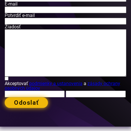
E-mail
Potvrdiť e-mail
Žiadosť
Akceptovať
podmienky a ustanovenia
a
zásady ochrany
osobných údajov
Odoslať