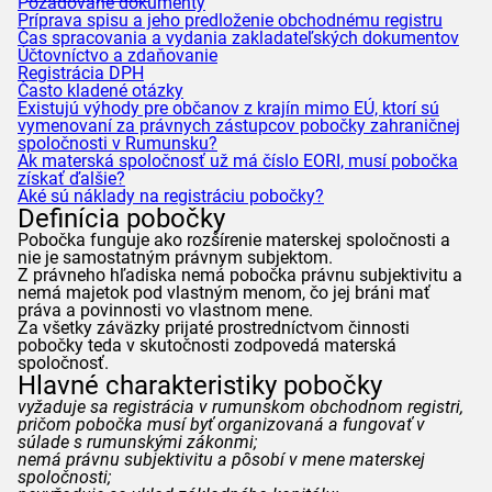
Požadované dokumenty
Príprava spisu a jeho predloženie obchodnému registru
Čas spracovania a vydania zakladateľských dokumentov
Účtovníctvo a zdaňovanie
Registrácia DPH
Často kladené otázky
Existujú výhody pre občanov z krajín mimo EÚ, ktorí sú
vymenovaní za právnych zástupcov pobočky zahraničnej
spoločnosti v Rumunsku?
Ak materská spoločnosť už má číslo EORI, musí pobočka
získať ďalšie?
Aké sú náklady na registráciu pobočky?
Definícia pobočky
Pobočka funguje ako rozšírenie materskej spoločnosti a
nie je samostatným právnym subjektom.
Z právneho hľadiska nemá pobočka právnu subjektivitu a
nemá majetok pod vlastným menom, čo jej bráni mať
práva a povinnosti vo vlastnom mene.
Za všetky záväzky prijaté prostredníctvom činnosti
pobočky teda v skutočnosti zodpovedá materská
spoločnosť.
Hlavné charakteristiky pobočky
vyžaduje sa registrácia v rumunskom obchodnom registri,
pričom pobočka musí byť organizovaná a fungovať v
súlade s rumunskými zákonmi;
nemá právnu subjektivitu a pôsobí v mene materskej
spoločnosti;