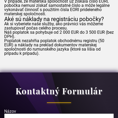
V prípade, že materská spoločnosť už získala číslo EORI,
pobočka nemusí získať samostatné číslo a môže legálne
vykonávať činnosť s použitím čísla EORI prideleného
materskej spoločnosti.
Aké sú náklady na registráciu pobočky?
Ak si vyberiete naše služby, ako právnici vás môžeme
zastupovať počas celého procesu.
Náš poplatok sa pohybuje od 2 000 EUR do 3 500 EUR (bez
DPH).
Poplatok nezahŕňa poplatok obchodnému registru (50
EUR) a náklady na preklad dokumentov materskej
spoločnosti do rumunského jazyka (ktoré sa líšia od
prípadu k prípadu).
Kontaktný Formulár
Názov