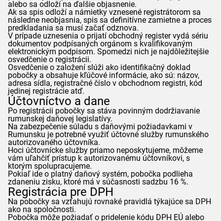
alebo sa odloží na ďalšie objasnenie.
Ak sa spis odloží a námietky vznesené registrátorom sa
následne neobjasnia, spis sa definitívne zamietne a proces
predkladania sa musí začať odznova.
V prípade uznesenia o prijatí obchodný register vydá sériu
dokumentov podpísaných orgánom s kvalifikovaným
elektronickým podpisom. Spomedzi nich je najdôležitejšie
osvedčenie o registrácii.
Osvedčenie o založení slúži ako identifikačný doklad
pobočky a obsahuje kľúčové informácie, ako sú: názov,
adresa sídla, registračné číslo v obchodnom registri, kód
jedinej registrácie atď.
Účtovníctvo a dane
Po registrácii pobočky sa stáva povinným dodržiavanie
rumunskej daňovej legislatívy.
Na zabezpečenie súladu s daňovými požiadavkami v
Rumunsku je potrebné využiť účtovné služby rumunského
autorizovaného účtovníka.
Hoci účtovnícke služby priamo neposkytujeme, môžeme
vám uľahčiť prístup k autorizovanému účtovníkovi, s
ktorým spolupracujeme.
Pokiaľ ide o platný daňový systém, pobočka podlieha
zdaneniu zisku, ktoré má v súčasnosti sadzbu 16 %.
Registrácia pre DPH
Na pobočky sa vzťahujú rovnaké pravidlá týkajúce sa DPH
ako na spoločnosti.
Pobočka môže požiadať o pridelenie kódu DPH EÚ alebo