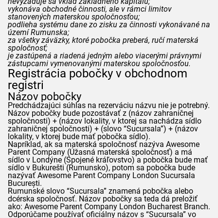
nevyžaduje sa vklad základného kapitálu;
vykonáva obchodné činnosti, ale v rámci limitov
stanovených materskou spoločnosťou;
podlieha systému dane zo zisku za činnosti vykonávané na
území Rumunska;
za všetky záväzky, ktoré pobočka preberá, ručí materská
spoločnosť;
je zastúpená a riadená jedným alebo viacerými právnymi
zástupcami vymenovanými materskou spoločnosťou.
Registrácia pobočky v obchodnom
registri
Názov pobočky
Predchádzajúci súhlas na rezerváciu názvu nie je potrebný.
Názov pobočky bude pozostávať z (názov zahraničnej
spoločnosti) + (názov lokality, v ktorej sa nachádza sídlo
zahraničnej spoločnosti) + (slovo
“Sucursala”
) + (názov
lokality, v ktorej bude mať pobočka sídlo).
Napríklad, ak sa materská spoločnosť nazýva Awesome
Parent Company (Úžasná materská spoločnosť) a má
sídlo v Londýne (Spojené kráľovstvo) a pobočka bude mať
sídlo v Bukurešti (Rumunsko), potom sa pobočka bude
nazývať Awesome Parent Company London
Sucursala
București.
Rumunské slovo
“Sucursala”
znamená pobočka alebo
dcérska spoločnosť. Názov pobočky sa teda dá preložiť
ako: Awesome Parent Company London Bucharest Branch.
Odporúčame používať oficiálny názov s
“Sucursala”
vo