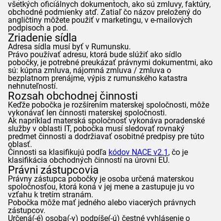
všetkých oficiálnych dokumentoch, ako sú zmluvy, faktúry,
obchodné podmienky atď. Zatiaľ čo názov preložený do
angličtiny môžete použiť v marketingu, v e-mailových
podpisoch a pod.
Zriadenie sídla
Adresa sídla musí byť v Rumunsku.
Právo používať adresu, ktorá bude slúžiť ako sídlo
pobočky, je potrebné preukázať právnymi dokumentmi, ako
sú: kúpna zmluva, nájomná zmluva / zmluva o
bezplatnom prenájme, výpis z rumunského katastra
nehnuteľností.
Rozsah obchodnej činnosti
Keďže pobočka je rozšírením materskej spoločnosti, môže
vykonávať len činnosti materskej spoločnosti.
Ak napríklad materská spoločnosť vykonáva poradenské
služby v oblasti IT, pobočka musí sledovať rovnaký
predmet činnosti a dodržiavať osobitné predpisy pre túto
oblasť.
Činnosti sa klasifikujú podľa
kódov NACE v2.1
, čo je
klasifikácia obchodných činností na úrovni EÚ.
Právni zástupcovia
Právny zástupca pobočky je osoba určená materskou
spoločnosťou, ktorá koná v jej mene a zastupuje ju vo
vzťahu k tretím stranám.
Pobočka môže mať jedného alebo viacerých právnych
zástupcov.
Určená(-é) osoba(-y) podpíše(-ú) čestné vyhlásenie o