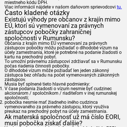
miestneho kódu DPH.
Viac informácií nájdete v našom daňovom sprievodcovi
tu.
Často kladené otázky
Existujú výhody pre občanov z krajín mimo
EÚ, ktorí sú vymenovaní za právnych
zástupcov pobočky zahraničnej
spoločnosti v Rumunsku?
Občania z krajín mimo EÚ vymenovaní za právnych
zástupcov pobočky môžu požiadať o dlhodobé vízum na
účely zamestnania, ktoré je potrebné na podanie žiadosti o
kartu na prechodný pobyt.
To umožní právnemu zástupcovi zdržiavať sa v Rumunsku
počas riadenia činnosti pobočky.
O dlhodobé vízum môže požiadať len jeden zákonný
zástupca bez ohľadu na počet vymenovaných zákonných
zástupcov.
Musia byť splnené tieto hlavné podmienky:
V čase podania žiadosti o vízum nesmie byť cudzinec
akcionárom / spoločníkom / riaditeľom v inej rumunskej
spoločnosti;
pobočka nesmie mať žiadneho iného cudzinca
vymenovaného za právneho zástupcu, ktorý využíva
preukaz na prechodný pobyt na účely zamestnania.
Ak materská spoločnosť už má číslo EORI,
musí pobočka získať ďalšie?