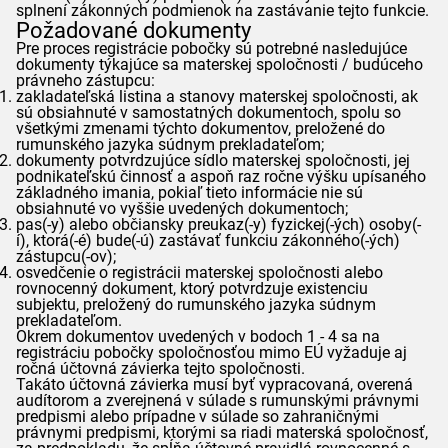
splnení zákonných podmienok na zastávanie tejto funkcie.
Požadované dokumenty
Pre proces registrácie pobočky sú potrebné nasledujúce
dokumenty týkajúce sa materskej spoločnosti / budúceho
právneho zástupcu:
zakladateľská listina a stanovy materskej spoločnosti, ak
sú obsiahnuté v samostatných dokumentoch, spolu so
všetkými zmenami týchto dokumentov, preložené do
rumunského jazyka súdnym prekladateľom;
dokumenty potvrdzujúce sídlo materskej spoločnosti, jej
podnikateľskú činnosť a aspoň raz ročne výšku upísaného
základného imania, pokiaľ tieto informácie nie sú
obsiahnuté vo vyššie uvedených dokumentoch;
pas(-y) alebo občiansky preukaz(-y) fyzickej(-ých) osoby(-
í), ktorá(-é) bude(-ú) zastávať funkciu zákonného(-ých)
zástupcu(-ov);
osvedčenie o registrácii materskej spoločnosti alebo
rovnocenný dokument, ktorý potvrdzuje existenciu
subjektu, preložený do rumunského jazyka súdnym
prekladateľom.
Okrem dokumentov uvedených v bodoch 1 - 4 sa na
registráciu pobočky spoločnosťou mimo EÚ vyžaduje aj
ročná účtovná závierka tejto spoločnosti.
Takáto účtovná závierka musí byť vypracovaná, overená
audítorom a zverejnená v súlade s rumunskými právnymi
predpismi alebo prípadne v súlade so zahraničnými
právnymi predpismi, ktorými sa riadi materská spoločnosť,