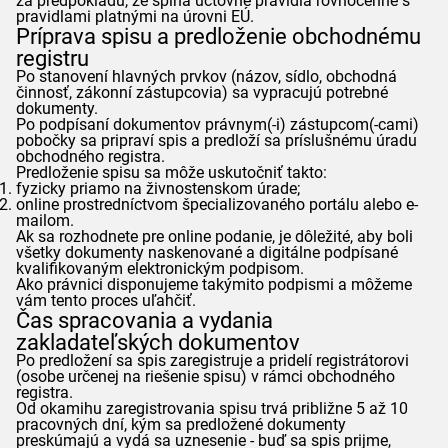
za predpokladu, že spĺňa účtovné pravidlá rovnocenné s
pravidlami platnými na úrovni EÚ.
Príprava spisu a predloženie obchodnému
registru
Po stanovení hlavných prvkov (názov, sídlo, obchodná
činnosť, zákonní zástupcovia) sa vypracujú potrebné
dokumenty.
Po podpísaní dokumentov právnym(-i) zástupcom(-cami)
pobočky sa pripraví spis a predloží sa príslušnému úradu
obchodného registra.
Predloženie spisu sa môže uskutočniť takto:
fyzicky priamo na živnostenskom úrade;
online prostredníctvom špecializovaného portálu alebo e-
mailom.
Ak sa rozhodnete pre online podanie, je dôležité, aby boli
všetky dokumenty naskenované a digitálne podpísané
kvalifikovaným elektronickým podpisom.
Ako právnici disponujeme takýmito podpismi a môžeme
vám tento proces uľahčiť.
Čas spracovania a vydania
zakladateľských dokumentov
Po predložení sa spis zaregistruje a pridelí registrátorovi
(osobe určenej na riešenie spisu) v rámci obchodného
registra.
Od okamihu zaregistrovania spisu trvá približne 5 až 10
pracovných dní, kým sa predložené dokumenty
preskúmajú a vydá sa uznesenie - buď sa spis prijme,